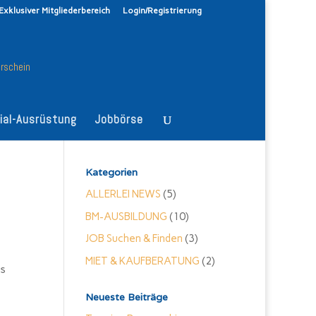
Exklusiver Mitgliederbereich
Login/Registrierung
ial-Ausrüstung
Jobbörse
Kategorien
ALLERLEI NEWS
(5)
BM-AUSBILDUNG
(10)
JOB Suchen & Finden
(3)
MIET & KAUFBERATUNG
(2)
as
Neueste Beiträge