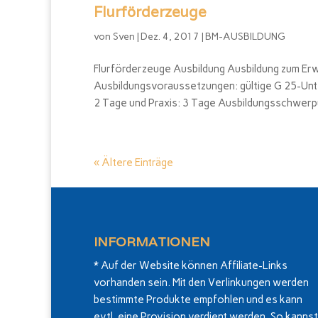
Flurförderzeuge
von
Sven
|
Dez. 4, 2017
|
BM-AUSBILDUNG
Flurförderzeuge Ausbildung Ausbildung zum Er
Ausbildungsvoraussetzungen: gültige G 25-Unt
2 Tage und Praxis: 3 Tage Ausbildungsschwerpu
« Ältere Einträge
INFORMATIONEN
* Auf der Website können Affiliate-Links
vorhanden sein. Mit den Verlinkungen werden
bestimmte Produkte empfohlen und es kann
evtl. eine Provision verdient werden. So kannst