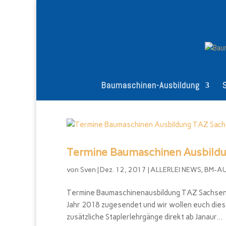
Baumaschinen-Ausbildung
Termine Baumaschinen Ausbildu
von
Sven
|
Dez. 12, 2017
|
ALLERLEI NEWS
,
BM-A
Termine Baumaschinenausbildung TAZ Sachsen e
Jahr 2018 zugesendet und wir wollen euch diese 
zusätzliche Staplerlehrgänge direkt ab Janaur...