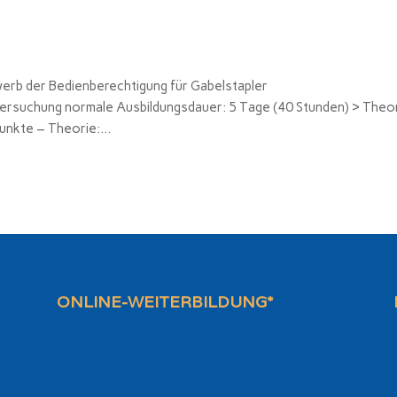
werb der Bedienberechtigung für Gabelstapler
ersuchung normale Ausbildungsdauer: 5 Tage (40 Stunden) > Theor
nkte – Theorie:...
ONLINE-WEITERBILDUNG*