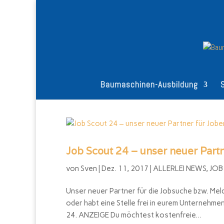
Baumaschinen-Ausbildung
Job Scout 24 – unser neuer Par
von
Sven
|
Dez. 11, 2017
|
ALLERLEI NEWS
,
JOB
Unser neuer Partner für die Jobsuche bzw. Meld
oder habt eine Stelle frei in eurem Unternehme
24. ANZEIGE Du möchtest kostenfreie...