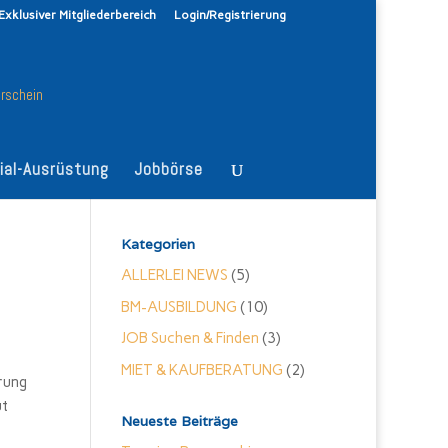
Exklusiver Mitgliederbereich
Login/Registrierung
ial-Ausrüstung
Jobbörse
Kategorien
ALLERLEI NEWS
(5)
BM-AUSBILDUNG
(10)
JOB Suchen & Finden
(3)
MIET & KAUFBERATUNG
(2)
rung
ut
Neueste Beiträge