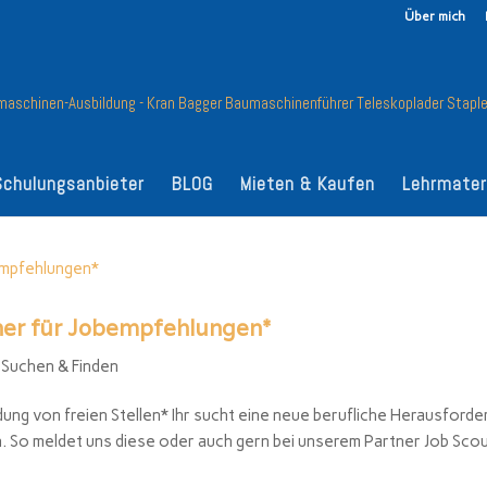
Über mich
Schulungsanbieter
BLOG
Mieten & Kaufen
Lehrmater
tner für Jobempfehlungen*
 Suchen & Finden
ung von freien Stellen* Ihr sucht eine neue berufliche Herausforde
n. So meldet uns diese oder auch gern bei unserem Partner Job Sco