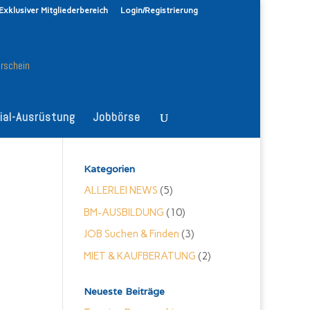
Exklusiver Mitgliederbereich
Login/Registrierung
ial-Ausrüstung
Jobbörse
Kategorien
ALLERLEI NEWS
(5)
BM-AUSBILDUNG
(10)
JOB Suchen & Finden
(3)
MIET & KAUFBERATUNG
(2)
Neueste Beiträge