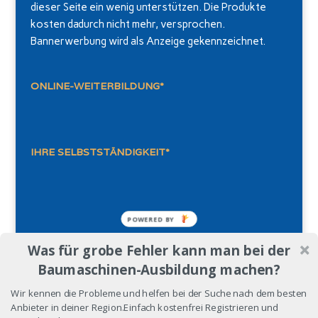
dieser Seite ein wenig unterstützen. Die Produkte
kosten dadurch nicht mehr, versprochen.
Bannerwerbung wird als Anzeige gekennzeichnet.
ONLINE-WEITERBILDUNG*
IHRE SELBSTSTÄNDIGKEIT*
POWERED BY
Was für grobe Fehler kann man bei der
Datenschutz
Impressum
Mediennachweis
Baumaschinen-Ausbildung machen?
Konkakt
Wir kennen die Probleme und helfen bei der Suche nach dem besten
Anbieter in deiner Region.Einfach kostenfrei Registrieren und