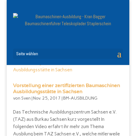
Seite wählen
Vorstellung einer zertifizierten Baumaschinen
Ausbildungsstätte in Sachsen
von
Sven
|
Nov. 25, 2017
|
BM-AUSBILDUNG
Das Technnische Ausbildungszentrum Sachsen e.V.
(TAZ) aus Burkau Sachsen kurz vorgestellt In
folgenden Video erfahrt ihr mehr zum Thema
Ausbilung beim TAZ Sachsen e.V., welche mitlerweile