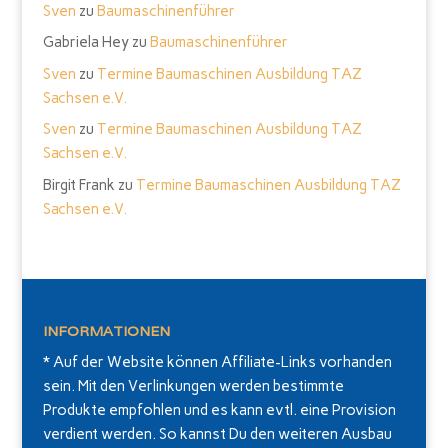
Sven
zu
Baumaschinenführer
Gabriela Hey
zu
Baumaschinenführer
Sven
zu
Termine Baumaschinen Ausbildung TAZ
Sachsen e.V.
Sven
zu
Termine Baumaschinen Ausbildung TAZ
Sachsen e.V.
Birgit Frank
zu
Termine Baumaschinen Ausbildung TAZ
Sachsen e.V.
INFORMATIONEN
* Auf der Website können Affiliate-Links vorhanden
sein. Mit den Verlinkungen werden bestimmte
Produkte empfohlen und es kann evtl. eine Provision
verdient werden. So kannst Du den weiteren Ausbau